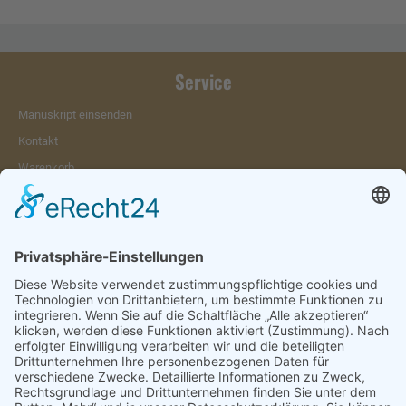
Service
Manuskript einsenden
Kontakt
Warenkorb
Konto
Merkzettel
Mein Wunschzettel
Öffentlicher Wunschzettel
Vertrag widerrufen
Informationen
Impressum & Disclaimer