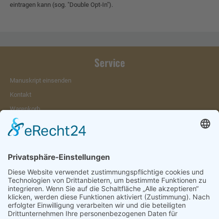
eintragen kann (sog. "Double Opt-In").
Service
Manuskript einsenden
Kontakt
Warenkorb
Konto
Merkzettel
Mein Wunschzettel
Öffentlicher Wunschzettel
Vertrag widerrufen
Informationen