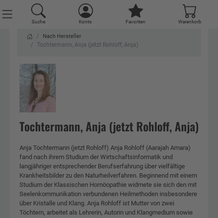
Suche
Suche
Suche
Suche
Suche
Konto
Konto
Konto
Konto
Konto
Favoriten
Favoriten
Favoriten
Favoriten
Favoriten
Warenkorb
Warenkorb
Warenkorb
Warenkorb
Warenkorb
Nach Hersteller
Tochtermann, Anja (jetzt Rohloff, Anja)
Tochtermann, Anja (jetzt Rohloff, Anja)
Anja Tochtermann (jetzt Rohloff) Anja Rohloff (Aarajah Amara)
fand nach ihrem Studium der Wirtschaftsinformatik und
langjähriger entsprechender Berufserfahrung über vielfältige
Krankheitsbilder zu den Naturheilverfahren. Beginnend mit einem
Studium der Klassischen Homöopathie widmete sie sich den mit
Seelenkommunikation verbundenen Heilmethoden insbesondere
über Kristalle und Klang. Anja Rohloff ist Mutter von zwei
Töchtern, arbeitet als Lehrerin, Autorin und Klangmedium sowie