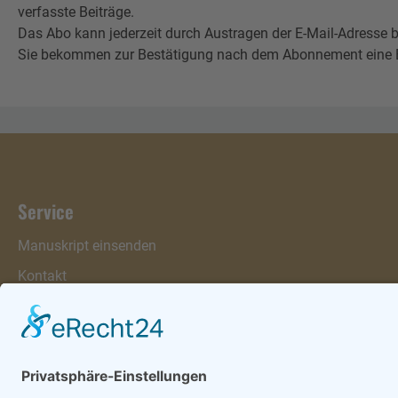
verfasste Beiträge.
Das Abo kann jederzeit durch Austragen der E-Mail-Adresse b
Sie bekommen zur Bestätigung nach dem Abonnement eine E-Mai
Service
Manuskript einsenden
Kontakt
Warenkorb
Konto
Merkzettel
Mein Wunschzettel