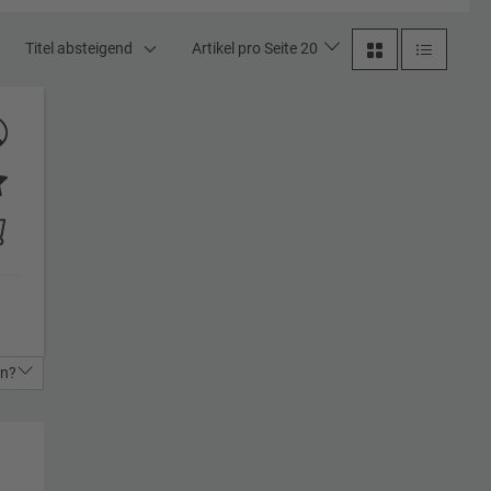
Titel absteigend
Artikel pro Seite 20
in?