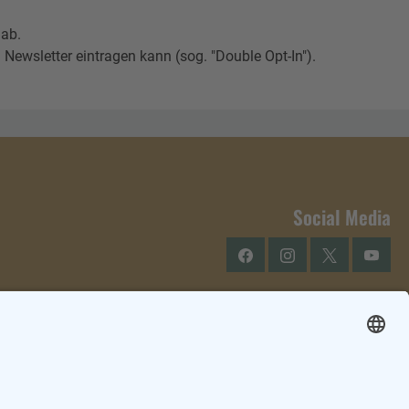
 ab.
Newsletter eintragen kann (sog. "Double Opt-In").
Social Media
Facebook
Instagram
Twitter
YouTu