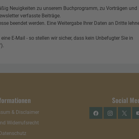
ßig Neuigkeiten zu unserem Buchprogramm, zu Vorträgen und
wsletter verfasste Beiträge.
esse beendet werden. Eine Weitergabe Ihrer Daten an Dritte lehn
 E-Mail - so stellen wir sicher, dass kein Unbefugter Sie in
).
formationen
Social Me
ssum & Disclaimer
Facebook
Instagram
Twitter
Y
nd Widerrufsrecht
Datenschutz