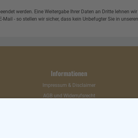
eendet werden. Eine Weitergabe Ihrer Daten an Dritte lehnen wir
l - so stellen wir sicher, dass kein Unbefugter Sie in unseren 
Informationen
Impressum & Disclaimer
AGB und Widerrufsrecht
Datenschutz
Verpackung und Versand
Widerrufsrecht
Wie bestellen?