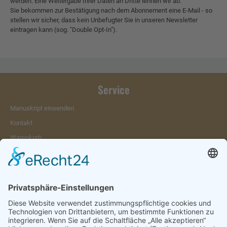
werden. Eine Weitergabe Ihrer Daten an Dritte lehnen wir ab.
Sie bekommen zur Bestätigung nach dem Abonnement eine E-Mail - so
stellen wir sicher, dass kein Unbefugter Sie in unseren Newsletter
eintragen kann (sog. "Double Opt-In").
Service
Manuskript einsenden
Kontakt
Warenkorb
Konto
Merkzettel
Mein Wunschzettel
Öffentlicher Wunschzettel
Vertrag widerrufen