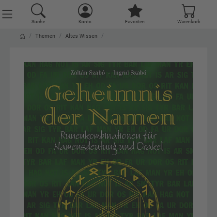
Suche
Konto
Favoriten
Warenkorb
Themen
Altes Wissen