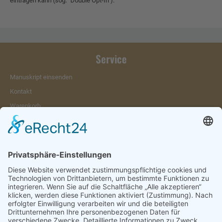
eintragen kann (sog. "Double Opt-In").
Service
Manuskript einsenden
Kontakt
Warenkorb
Konto
Merkzettel
Mein Wunschzettel
Öffentlicher Wunschzettel
Vertrag widerrufen
Informationen