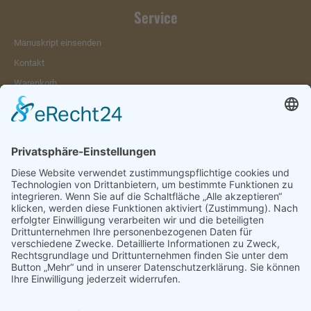
Service
Manuskript einsenden
Kontakt
Warenkorb
Konto
Merkzettel
Mein Wunschzettel
Öffentlicher Wunschzettel
Vertrag widerrufen
Informationen
Impressum & Disclaimer
AGB und Widerrufsrecht
Datenschutz