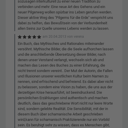
sozusagen interkulturell zu einer neuen Tradition zu
verbinden und mehr: Eine neue Art des Gehens und ein
neuer Pilgerweg wollen spürbar ins Leben gerufen werden.
Dieser aktive Weg des "Pilgerns für die Erde" verspricht uns
dabei zu helfen, das Bewußtsein von der Verbundenheit
allen Seins zur Quelle unseres Lebens werden zu lassen.
am
20.04.2013
von
verena
Ein Buch, das Mythisches und Rationales miteinander
versöhnt. Mythische Bilder, die die Seele aufhorchen lassen
und die anschließende Übersetzung dieser Bilder, nach
denen unser Verstand verlangt, wechseln sich ab und
machen das Lesen des Buches zu einer Erfahrung, die
nicht trennt sondern vereint.. Der Mut der Autorin, die Fallen
und Illusionen unserer westlichen Kultur beim Namen zu
nennen, sind erfrischend und befreiend. Es dabei aber nicht
zu belassen, sondern eine Vision zu haben, die uns aus der
derzeitigen Krise herausführt, ist beeindruckend. Die
persönlichen Erzählungen sind authentisch und machen
deutlich, dass das geschriebene Wort nicht nur leere Worte
sind, sondern gelebte Realität. Die Sensibilität, mit der in
diesem Buch über schamanische Arbeit geschrieben
wird,kann für schamanisch Praktizierende nur ein Vorbild
sein. Es beruhigt sehr zu wissen, dass es Menschen gibt,