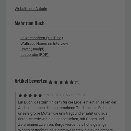
Website der Autorin
Mehr zum Buch
Jetzt reinhören (YouTube)
Waltraud Hönes im Interview
Cover (300dpi)
Leseprobe (PDF)
Artikel bewerten
(2)
am
17.07.2016
von
Emilia
Ein Buch, das zum "Pilgern für die Erde" einlädt. In Teilen der
Anden lebt noch die ungebrochene Tradition, die Erde als
unsere große Mutter, die uns trägt und ernährt und aus
deren Materie wir ja selbst bestehen, mit Gaben und
Zeremonien zu ehren. Berge werden als hohe geistige
Wesen betrachtet, da sie am weitesten in die unsichtbare