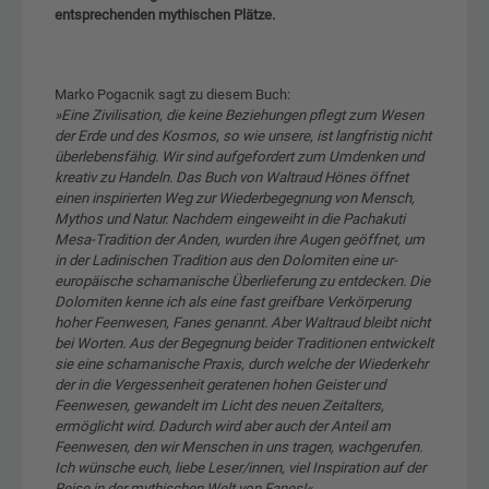
entsprechenden mythischen Plätze.
Marko Pogacnik sagt zu diesem Buch:
»Eine Zivilisation, die keine Beziehungen pflegt zum Wesen
der Erde und des Kosmos, so wie unsere, ist langfristig nicht
überlebensfähig. Wir sind aufgefordert zum Umdenken und
kreativ zu Handeln. Das Buch von Waltraud Hönes öffnet
einen inspirierten Weg zur Wiederbegegnung von Mensch,
Mythos und Natur. Nachdem eingeweiht in die Pachakuti
Mesa-Tradition der Anden, wurden ihre Augen geöffnet, um
in der Ladinischen Tradition aus den Dolomiten eine ur-
europäische schamanische Überlieferung zu entdecken. Die
Dolomiten kenne ich als eine fast greifbare Verkörperung
hoher Feenwesen, Fanes genannt. Aber Waltraud bleibt nicht
bei Worten. Aus der Begegnung beider Traditionen entwickelt
sie eine schamanische Praxis, durch welche der Wiederkehr
der in die Vergessenheit geratenen hohen Geister und
Feenwesen, gewandelt im Licht des neuen Zeitalters,
ermöglicht wird. Dadurch wird aber auch der Anteil am
Feenwesen, den wir Menschen in uns tragen, wachgerufen.
Ich wünsche euch, liebe Leser/innen, viel Inspiration auf der
Reise in der mythischen Welt von Fanes!«