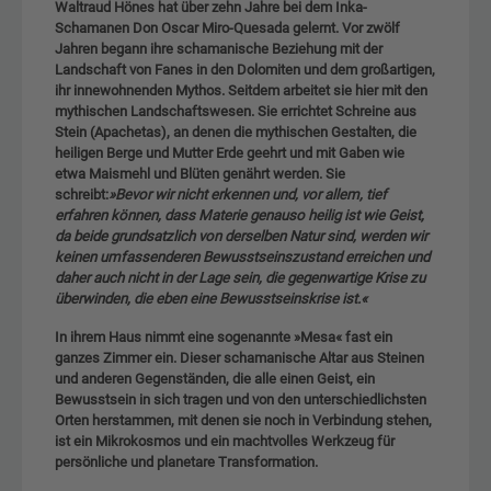
Waltraud Hönes hat über zehn Jahre bei dem Inka-
Schamanen Don Oscar Miro-Quesada gelernt. Vor zwölf
Jahren begann ihre schamanische Beziehung mit der
Landschaft von Fanes in den Dolomiten und dem großartigen,
ihr innewohnenden Mythos. Seitdem arbeitet sie hier mit den
mythischen Landschaftswesen. Sie errichtet Schreine aus
Stein (Apachetas), an denen die mythischen Gestalten, die
heiligen Berge und Mutter Erde geehrt und mit Gaben wie
etwa Maismehl und Blüten genährt werden. Sie
schreibt:
»Bevor wir nicht erkennen und, vor allem, tief
erfahren können, dass Materie genauso heilig ist wie Geist,
da beide grundsatzlich von derselben Natur sind, werden wir
keinen umfassenderen Bewusstseinszustand erreichen und
daher auch nicht in der Lage sein, die gegenwartige Krise zu
überwinden, die eben eine Bewusstseinskrise ist.«
In ihrem Haus nimmt eine sogenannte »Mesa« fast ein
ganzes Zimmer ein. Dieser schamanische Altar aus Steinen
und anderen Gegenständen, die alle einen Geist, ein
Bewusstsein in sich tragen und von den unterschiedlichsten
Orten herstammen, mit denen sie noch in Verbindung stehen,
ist ein Mikrokosmos und ein machtvolles Werkzeug für
persönliche und planetare Transformation.