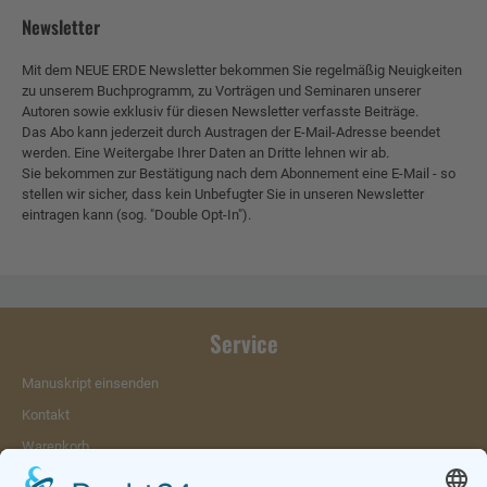
Newsletter
Mit dem NEUE ERDE Newsletter bekommen Sie regelmäßig Neuigkeiten
zu unserem Buchprogramm, zu Vorträgen und Seminaren unserer
Autoren sowie exklusiv für diesen Newsletter verfasste Beiträge.
Das Abo kann jederzeit durch Austragen der E-Mail-Adresse beendet
werden. Eine Weitergabe Ihrer Daten an Dritte lehnen wir ab.
Sie bekommen zur Bestätigung nach dem Abonnement eine E-Mail - so
stellen wir sicher, dass kein Unbefugter Sie in unseren Newsletter
eintragen kann (sog. "Double Opt-In").
Service
Manuskript einsenden
Kontakt
Warenkorb
Konto