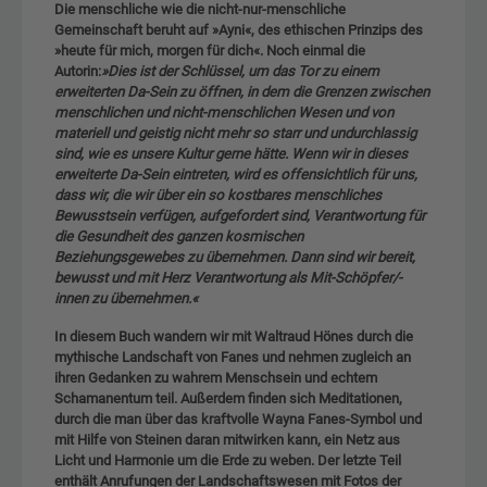
Die menschliche wie die nicht-nur-menschliche
Gemeinschaft beruht auf »Ayni«, des ethischen Prinzips des
»heute für mich, morgen für dich«. Noch einmal die
Autorin:
»Dies ist der Schlüssel, um das Tor zu einem
erweiterten Da-Sein zu öffnen, in dem die Grenzen zwischen
menschlichen und nicht-menschlichen Wesen und von
materiell und geistig nicht mehr so starr und undurchlassig
sind, wie es unsere Kultur gerne hätte. Wenn wir in dieses
erweiterte Da-Sein eintreten, wird es offensichtlich für uns,
dass wir, die wir über ein so kostbares menschliches
Bewusstsein verfügen, aufgefordert sind, Verantwortung für
die Gesundheit des ganzen kosmischen
Beziehungsgewebes zu übernehmen. Dann sind wir bereit,
bewusst und mit Herz Verantwortung als Mit-Schöpfer/-
innen zu übernehmen.«
In diesem Buch wandern wir mit Waltraud Hönes durch die
mythische Landschaft von Fanes und nehmen zugleich an
ihren Gedanken zu wahrem Menschsein und echtem
Schamanentum teil. Außerdem finden sich Meditationen,
durch die man über das kraftvolle Wayna Fanes-Symbol und
mit Hilfe von Steinen daran mitwirken kann, ein Netz aus
Licht und Harmonie um die Erde zu weben. Der letzte Teil
enthält Anrufungen der Landschaftswesen mit Fotos der