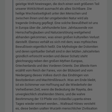
geistige Welt hineinragen, die doch einen weit größeren Teil
unserer Wirklichkeit ausmacht als alles Sichtbare. Die
heilige Wechselseitigkeit unter den Menschen und
zwischen ihnen und der umgebenden Natur wird als
tragende Ordnung gepflegt. Eine solche Bewußtheit ist uns
in Europa über die Jahrhunderte bzw. Jahrtausende von
Herrschaftsglauben und Naturzerstörung weitgehend
abhanden gekommen, was einen großen kulturellen Verlust
darstellt. Ebenso verhält es sich mit dem, was mythisches
Bewußtsein eigentlich heißt. Die Mythologie der Dolomiten
und deren spiritueller Gehalt sind in den letzten Jahrzehnten
gründlich erforscht worden und dieser Schatz steht
gleichrangig neben den großen Mythen Europas,
Griechenlands und des Vorderen Orients. Der älteste Kern
erzählt vom Reich der Fanes, von der Blütezeit und vom
Niedergang dieses Volkes durch das Eindringen von
Besitzdenken und Machtmißbrauch. Was am Ende bleibt,
ist ein Schimmer von Hoffnung auf die Wiederkehr der
Verheißenen Zeit, wenn die Bedeutung der Rayeta, des
unvergleichlich strahlenden Steins, und die wahre
Bestimmung der 13 Pfeile von Dolasilla Luyanta eines
Tages wieder erinnert werden... Waltraud Hönes versteht
es, diese beiden uralten Wurzeln menschlicher Zivilisation