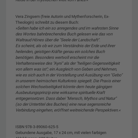
Vera Zingsem (freie Autorin und Mythenforscherin, Ex-
Theologin) schreibt zu diesem Buch:
»Selten habe ich ein so anregendes und im wahrsten Sinne
des Wortes bahnbrechendes Buch gelesen wie das von
Waltraud Hönes über die "Seele der Landschaft".
Es scheint, als ob wir zum Verständnis der Erde und ihrer
heilenden, geistigen Kräfte genau ein solches Buch
benötigen. Besonders wertvoll erscheint mir die
Verhaltensweise des "Ayni" als der "heiligen Gegenseitigkeit
von allem was ist"; ein Ausgleich von Geben und Nehmen,
wie es sich auch in der Vorstellung und Ausübung von "Gebo"
in unserem heimischen Kulturkreis spiegelt. Die Praxis einer
solchen Wechselseitigkeit könnte dem heute gängigen
Ausbeutungsprinzip eine wirksame spirituelle Kraft
entgegensetzen. Dass dabei "Mensch, Mythos und Natur"
(so der Untertitel des Buches) eine neue segensreiche
Verbindung eingehen, eröffnet weitreichende Perspektiven.«
ISBN 978-3-89060-625-5
Gebundene Ausgabe, 17 x 24 cm, mit vielen farbigen