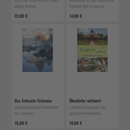
Von der Erde lernen heißt
Rückkehr in die verlorene
leben lernen
Einheit des Kosmos
32,00 €
14,00 €
Das Erdseele-Träumen
Ökodörfer weltweit
Schamanische Praktiken
Lokale Lösungen für
für unsere
globale Probleme
Rückverbindung mit der
10,00 €
18,00 €
Erde