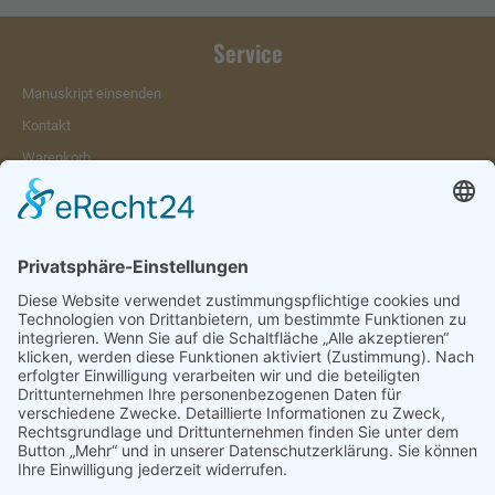
Service
Manuskript einsenden
Kontakt
Warenkorb
Konto
Merkzettel
Mein Wunschzettel
Öffentlicher Wunschzettel
Vertrag widerrufen
Informationen
Impressum & Disclaimer
AGB und Widerrufsrecht
Datenschutz