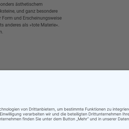
sonders ästhetischem
cksteine, und ganz besondere
er Form und Erscheinungsweise
s anderes als »tote Materie«.
n.