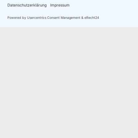
Michael Gienger sammelte Mineralien seit 1972 und befass
Steinheilkunde und den energetischen Eigenschaften der S
Forschungen zur Steinheilkunde hat er sich über die Jahr
erworben. Als Autor veröffentlichte er mehr als zwanzig P
etliche zu den Standardwerken ihres Gebiets zählen und b
übersetzt wurden. Viel zu früh starb Michael Gienger 2014
hinterlassend. Viele seiner Schülerinnen und Schüler führen
www.steinheilkunde-ev.de
Alle Infos und Titel
Schon gesehen?