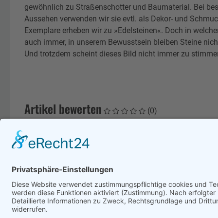
gewöhnlich zu Straßenschotter und Baumaterial. Bei be
Aussehen verwenden wir sie evtl. als Dekor- und Schmu
Exemplare erheben wir zu »Edelsteinen«. Doch in welch
auch immer, in unserem Bewusstsein bleiben Steine nicht
Und trotzdem scheint dieses Bild nicht immer zu stimme
Artikel bewerten
(0)
Es liegen keine Bewertungen zu diesem Artikel vor.