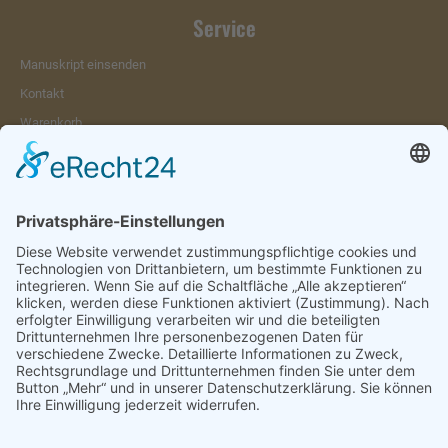
Service
Manuskript einsenden
Kontakt
Warenkorb
Konto
Merkzettel
Mein Wunschzettel
Öffentlicher Wunschzettel
Vertrag widerrufen
Informationen
Impressum & Disclaimer
AGB und Widerrufsrecht
Datenschutz