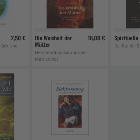
2,50 €
Die Weisheit der
18,00 €
Spirituelle
Mütter
korb
In den Warenkorb
In d
glückliche
Der Ruf der E
Heilsame Impulse aus dem
Matriarchat