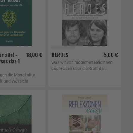
r alle! -
18,00 €
HEROES
5,00 €
rsus das 1
en Warenkorb
In den Warenkorb
Was wir von modernen Heldinnen
und Helden über die Kraft der
gen die Monokultur
Resilienz lernen
ft und Weltsicht