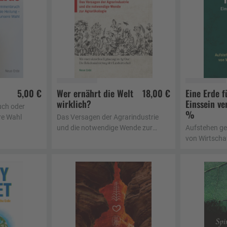
5,00 €
Wer ernährt die Welt
18,00 €
Eine Erde fü
wirklich?
Einssein ve
korb
In den Warenkorb
In d
ch oder
%
re Wahl
Das Versagen der Agrarindustrie
und die notwendige Wende zur
Aufstehen ge
Agrarökologie
von Wirtscha