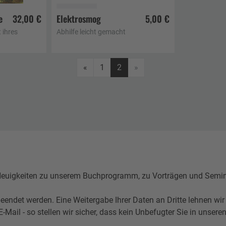
e
32,00 €
Elektrosmog
5,00 €
korb
In den Warenkorb
 ihres
Abhilfe leicht gemacht
Zurück
«
1
2
»
igkeiten zu unserem Buchprogramm, zu Vorträgen und Seminare
eendet werden. Eine Weitergabe Ihrer Daten an Dritte lehnen wir
l - so stellen wir sicher, dass kein Unbefugter Sie in unseren 