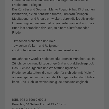
Friedensidee arbeiten und die Grundlagen für eine neue
Friedensmatrix legen.
Der Künstler und Geomant Marko Pogacnik hat 13 Ursachen
identifiziert, die zu Konflikten führen, und dazu Übungen,
Meditationen und Rituale entwickelt, durch die kreativ an der
Erneuerung der Friedensmatrix gearbeitet werden kann. Das
Buch lädt persönlich dazu ein, zu einem allumfassenden
Frieden
- zwischen Menschen und Gaia
- zwischen Völkern und Religionen
- und unter den einzelnen Menschen beizutragen.
Im Jahr 2015 wurde Friedenswerkstätten in München, Berlin,
Zürich, London und Linz durchgeführt und praktisch erprobt.
Das Buch ist Ergebnis und Weiterführung dieser
Friedenswerkstätten, die nun jeder für sich oder mit (vielen!)
anderen gemeinsam anhand der Übungen selbst durchführen
kann. Das Buch ist zweisprachig, deutsch und englisch.
ISBN 978-3-89060-690-3
Broschur, 64 Seiten, Format 13 x 18 cm
5,00 € (D)/ 5,20 € (A)