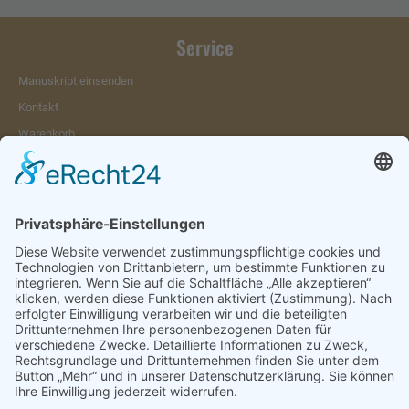
Service
Manuskript einsenden
Kontakt
Warenkorb
Konto
Merkzettel
Mein Wunschzettel
Öffentlicher Wunschzettel
Vertrag widerrufen
Informationen
Impressum & Disclaimer
AGB und Widerrufsrecht
Datenschutz