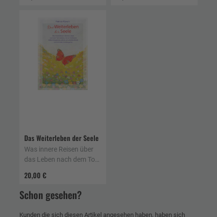
Das Weiterleben der Seele
Was innere Reisen über
das Leben nach dem Tod
verraten, wie wir
20,00 €
Sterbende hilfreich
begleiten und wie wir
Schon gesehen?
selbstbestimmt und in
Frieden hinübergehen
Kunden die sich diesen Artikel angesehen haben, haben sich