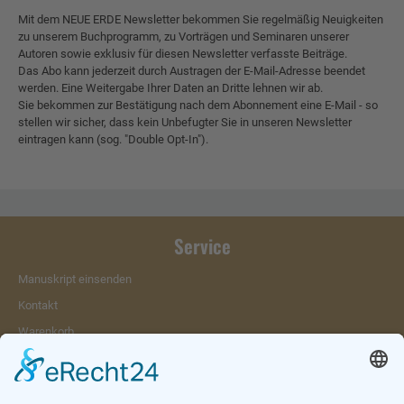
Mit dem NEUE ERDE Newsletter bekommen Sie regelmäßig Neuigkeiten
zu unserem Buchprogramm, zu Vorträgen und Seminaren unserer
Autoren sowie exklusiv für diesen Newsletter verfasste Beiträge.
Das Abo kann jederzeit durch Austragen der E-Mail-Adresse beendet
werden. Eine Weitergabe Ihrer Daten an Dritte lehnen wir ab.
Sie bekommen zur Bestätigung nach dem Abonnement eine E-Mail - so
stellen wir sicher, dass kein Unbefugter Sie in unseren Newsletter
eintragen kann (sog. "Double Opt-In").
Service
Manuskript einsenden
Kontakt
Warenkorb
Konto
Merkzettel