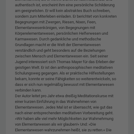
authentisch ist, erscheint ihm eine persönliche Schilderung
am geeignetsten. Er will kein abstraktes Buch schreiben,
sondern zum Miterleben einladen. Er berichtet von konkreten
Begegnungen mit Zwergen, Riesen, Nixen, Feen,
Elementarwesenkönigen, von Begegnungen mit
Körperelementarwesen, persönlichen Helferwesen und
Karmawesen. Durch gedankliche und methodische
Grundlagen macht er die Welt der Elementarwesen
verständlich und geht besonders auf die Beziehungen
zwischen Mensch und Elementarwesen ein. Seit seiner
Jugend interessiert sich Thomas Mayer für das Erleben der
geistigen Welt. Er ist den anthroposophischen meditativen
Schulungsweg gegangen. Als er praktische Hilfestellungen
bekam, konnte er seine Fähigkeiten so weiterentwickeln, so
dass er sich nun regelmäßig bewusst mit Elementarwesen
verbinden kann.
Der Autor leitet pro Jahr etwa dreißig Meditationskurse mit
einer kurzen Einführung in das Wahrnehmen von
Elementarwesen. Jedes Mal ist er überrascht, wie gut das
nach einer entsprechenden meditativen Vorbereitung geht.
»Wir haben alle viel mehr Möglichkeiten zur Wahrnehmung
von Elementarwesen als wir glauben!« Und: »Die
Elementarwesen wahrzunehmen heißt, sie zu retten.« Die