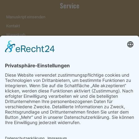
Service
Manuskript einsenden
Kontakt
Warenkorb
Konto
Merkzettel
Mein Wunschzettel
Öffentlicher Wunschzettel
Vertrag widerrufen
Informationen
Impressum & Disclaimer
AGB und Widerrufsrecht
Datenschutz
Verpackung und Versand