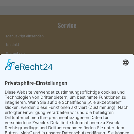
Service
Manuskript einsenden
Kontakt
Warenkorb
Konto
Merkzettel
Mein Wunschzettel
Öffentlicher Wunschzettel
Vertrag widerrufen
Informationen
Impressum & Disclaimer