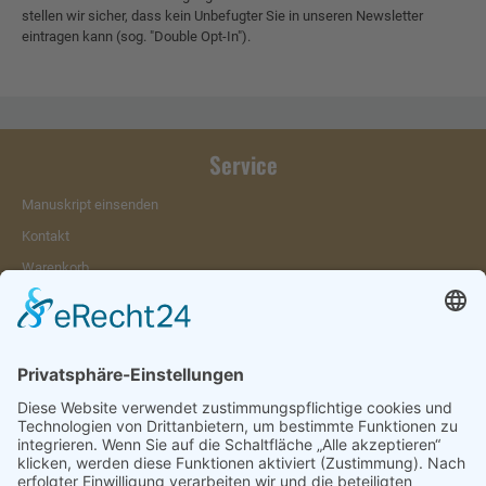
stellen wir sicher, dass kein Unbefugter Sie in unseren Newsletter
eintragen kann (sog. "Double Opt-In").
Service
Manuskript einsenden
Kontakt
Warenkorb
Konto
Merkzettel
Mein Wunschzettel
Öffentlicher Wunschzettel
Vertrag widerrufen