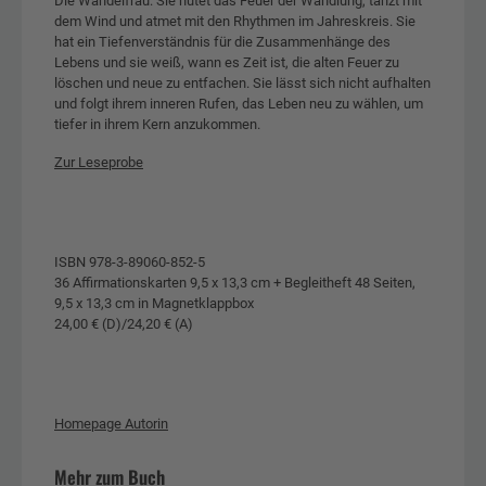
Die Wandelfrau: Sie hütet das Feuer der Wandlung, tanzt mit
dem Wind und atmet mit den Rhythmen im Jahreskreis. Sie
hat ein Tiefenverständnis für die Zusammenhänge des
Lebens und sie weiß, wann es Zeit ist, die alten Feuer zu
löschen und neue zu entfachen. Sie lässt sich nicht aufhalten
und folgt ihrem inneren Rufen, das Leben neu zu wählen, um
tiefer in ihrem Kern anzukommen.
Zur Leseprobe
ISBN 978-3-89060-852-5
36 Affirmationskarten 9,5 x 13,3 cm + Begleitheft 48 Seiten,
9,5 x 13,3 cm in Magnetklappbox
24,00 € (D)/24,20 € (A)
Homepage Autorin
Mehr zum Buch