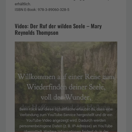
erhältlich.
ISBN E-Book: 978-3-89060-328-5
Video: Der Ruf der wilden Seele – Mary
Reynolds Thompson
Beim Klick auf diese Schaltfläche erlaubst du, dass eine
Verbindung zum YouTube-Service hergestellt und dir ein
YouTube-Video angezeigt wird. Dadurch werden
personenbezogene Daten (z. B. IP-Adresse) an YouTube
übermittelt. Weitere Informationen findest du in der