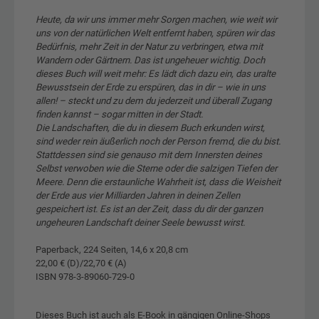
Heute, da wir uns immer mehr Sorgen machen, wie weit wir
uns von der natürlichen Welt entfernt haben, spüren wir das
Bedürfnis, mehr Zeit in der Natur zu verbringen, etwa mit
Wandern oder Gärtnern. Das ist ungeheuer wichtig. Doch
dieses Buch will weit mehr: Es lädt dich dazu ein, das uralte
Bewusstsein der Erde zu erspüren, das in dir – wie in uns
allen! – steckt und zu dem du jederzeit und überall Zugang
finden kannst – sogar mitten in der Stadt.
Die Landschaften, die du in diesem Buch erkunden wirst,
sind weder rein äußerlich noch der Person fremd, die du bist.
Stattdessen sind sie genauso mit dem Innersten deines
Selbst verwoben wie die Sterne oder die salzigen Tiefen der
Meere. Denn die erstaunliche Wahrheit ist, dass die Weisheit
der Erde aus vier Milliarden Jahren in deinen Zellen
gespeichert ist. Es ist an der Zeit, dass du dir der ganzen
ungeheuren Landschaft deiner Seele bewusst wirst.
Paperback, 224 Seiten, 14,6 x 20,8 cm
22,00 € (D)/22,70 € (A)
ISBN 978-3-89060-729-0
Dieses Buch ist auch als E-Book in gängigen Online-Shops