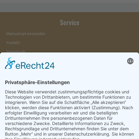
Service
Manuskript einsenden
Kontakt
Warenkorb
Konto
Merkzettel
Mein Wunschzettel
Öffentlicher Wunschzettel
Vertrag widerrufen
Informationen
Impressum & Disclaimer
AGB und Widerrufsrecht