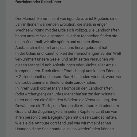
faszinierender Reiseführer.
Der Mensch kommt nicht von irgendwo, er ist Ergebnis einer
Jahrmillionen währenden Evolution, die stets in enger
Wechselwirkung mit der Erde sich vollzog. Die Landschaften
haben unsere Seele geprägt; in jedem Menschen finden sie
einen Widerhall; wir alle spüren und suchen diesen
Austausch mit dem Land, das uns hervorgebracht hat.
In der Ödnis und Künstlichkeit der menschengemachten Welt
verkümmert unsere Seele, und nicht selten versuchen wir,
diesen Mangel durch Ablenkungen oder Süchte aller Art zu
kompensieren. Doch dieser Ersatz bringt uns keinen Frieden
– Zufriedenheit und unsere Ganzheit finden wir erst, wenn wir
die »zubetonierten« Seelenanteile zurückholen.
In ihrem Buch ordnet Mary Thompson den Landschaften
(oder Archetypen) der Erde Eigenschaften zu: den Wüsten
unter anderen die Stille, den Wäldern die Verwurzelung, den
Gewässern die Tiefe, den Bergen die Achtsamkeit oder dem
Grasland die Zugehörigkeit. In jedem Kapitel erzählt sie von
ihren persönlichen Begegnungen mit diesen Landschaften,
wie sie die Attribute dort fand und wie wir mit einfachen
Übungen diese Seelenanteile in uns wiederfinden können.